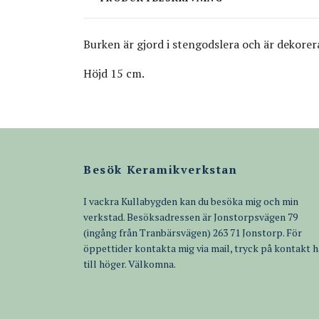
Burken är gjord i stengodslera och är dekore
Höjd 15 cm.
Besök Keramikverkstan
I vackra Kullabygden kan du besöka mig och min
verkstad. Besöksadressen är Jonstorpsvägen 79
(ingång från Tranbärsvägen) 263 71 Jonstorp. För
öppettider kontakta mig via mail, tryck på kontakt h
till höger. Välkomna.