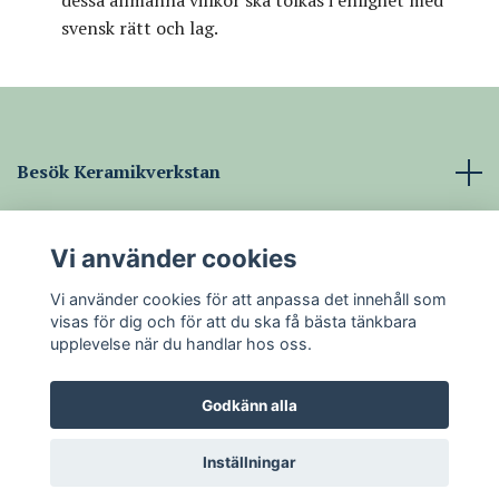
dessa allmänna villkor ska tolkas i enlighet med
svensk rätt och lag.
Besök Keramikverkstan
Läs mer
Vi använder cookies
Sociala medier
Vi använder cookies för att anpassa det innehåll som
visas för dig och för att du ska få bästa tänkbara
upplevelse när du handlar hos oss.
Godkänn alla
© 2026 Keramikverkstan i Jonstorp
Powered by Quickbutik
Inställningar